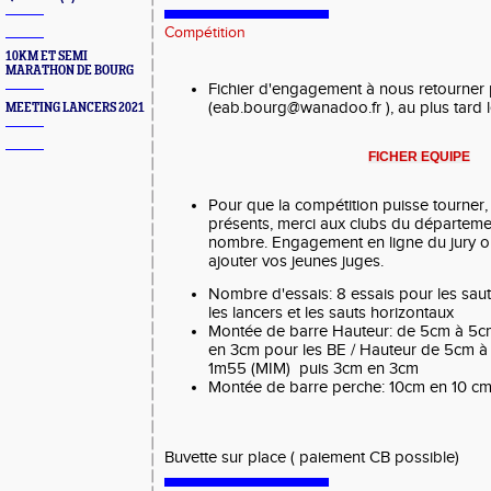
Compétition
10KM ET SEMI
MARATHON DE BOURG
Fichier d'engagement à nous retourner 
(eab.bourg@wanadoo.fr ), au plus tard 
MEETING LANCERS 2021
FICHER EQUIPE
Pour que la compétition puisse tourner,
présents, merci aux clubs du départemen
nombre. Engagement en ligne du jury ou
ajouter vos jeunes juges.
Nombre d'essais: 8 essais pour les saut
les lancers et les sauts horizontaux
Montée de barre Hauteur: de 5cm à 5c
en 3cm pour les BE / Hauteur de 5cm à 
1m55 (MIM) puis 3cm en 3cm
Montée de barre perche: 10cm en 10 c
Buvette sur place ( paiement CB possible)