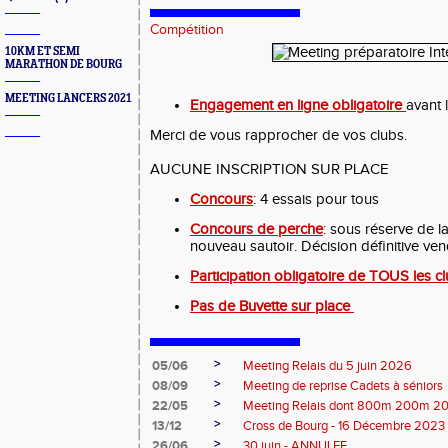
Compétition
10KM ET SEMI
MARATHON DE BOURG
MEETING LANCERS 2021
Engagement en ligne obligatoire
avant 
Merci de vous rapprocher de vos clubs.
AUCUNE INSCRIPTION SUR PLACE
Concours
: 4 essais pour tous
Concours de perche
: sous réserve de l
nouveau sautoir. Décision définitive vend
Participation obligatoire de TOUS les cl
Pas de Buvette sur place
>
05/06
Meeting Relais du 5 juin 2026
>
08/09
Meeting de reprise Cadets à séniors
>
22/05
Meeting Relais dont 800m 200m 
>
13/12
Cross de Bourg - 16 Décembre 2023
>
26/06
30 juin - ANNULEE